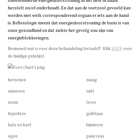
onbelemmerde energiedoorstroming in het hele lichaam
herstelt en/of onderhoudt. En dat aan de voetzool gevoeld kan
worden met welk corresponderend orgaan er iets aan de hand
is. Reflexologie meent dat energiedoorstroming de basis is van
onze gezondheid en dat ziekte het gevolg zou zijn van
energieblokkeringen.
Benieuwd wat u voor deze behandeling betaald? Klik
HIER
voor
de huidige prijslijst.
hersenen
maag
sinussen
milt
stem
lever
hypofyse
galblaas
hals en keel
bijnieren
ogen
pancreas