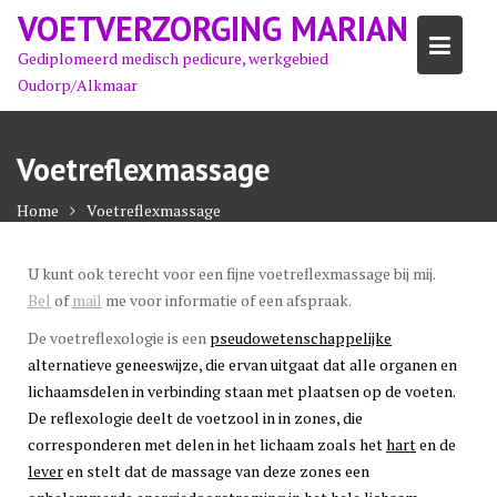
Ga
VOETVERZORGING MARIAN
naar
Gediplomeerd medisch pedicure, werkgebied
de
Oudorp/Alkmaar
inhoud
Voetreflexmassage
Home
Voetreflexmassage
U kunt ook terecht voor een fijne voetreflexmassage bij mij.
Bel
of
mail
me voor informatie of een afspraak.
De voetreflexologie is een
pseudowetenschappelijke
alternatieve geneeswijze, die ervan uitgaat dat alle organen en
lichaamsdelen in verbinding staan met plaatsen op de voeten.
De reflexologie deelt de voetzool in in zones, die
corresponderen met delen in het lichaam zoals het
hart
en de
lever
en stelt dat de massage van deze zones een