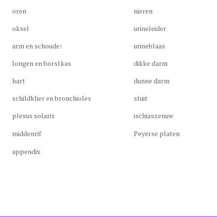
oren
nieren
oksel
urineleider
arm en schoude
r
urineblaas
longen en borstkas
dikke darm
hart
dunne darm
schildklier en bronchioles
stuit
plexus solaris
ischiaszenuw
middenrif
Peyerse platen
appendix