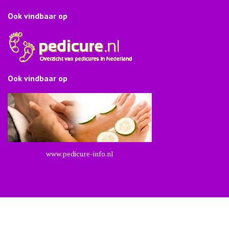
Ook vindbaar op
Ook vindbaar op
www.pedicure-info.nl
Voetverzorging Marian 2024
Medical Circle door
Acme Themes
Home
Behandelingen
Prijzen
Contact