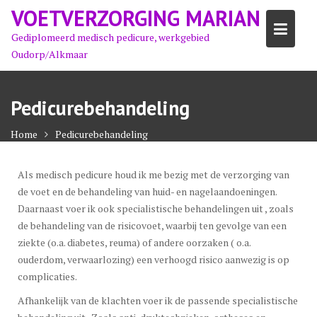
Ga
VOETVERZORGING MARIAN
naar
Gediplomeerd medisch pedicure, werkgebied
de
Oudorp/Alkmaar
inhoud
Pedicurebehandeling
Home
Pedicurebehandeling
Als medisch pedicure houd ik me bezig met de verzorging van
de voet en de behandeling van huid- en nagelaandoeningen.
Daarnaast voer ik ook specialistische behandelingen uit , zoals
de behandeling van de risicovoet, waarbij ten gevolge van een
ziekte (o.a. diabetes, reuma) of andere oorzaken ( o.a.
ouderdom, verwaarlozing) een verhoogd risico aanwezig is op
complicaties.
Afhankelijk van de klachten voer ik de passende specialistische