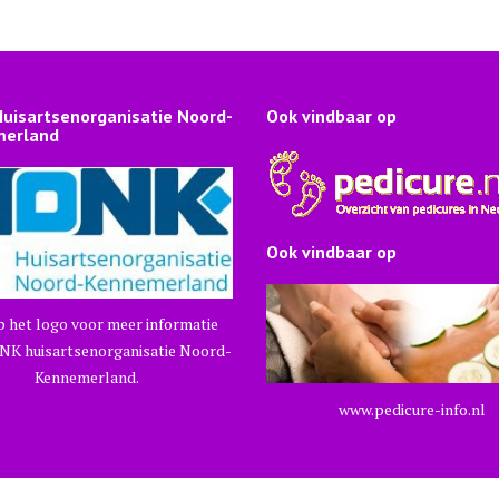
uisartsenorganisatie Noord-
Ook vindbaar op
erland
Ook vindbaar op
p het logo voor meer informatie
NK huisartsenorganisatie Noord-
Kennemerland.
www.pedicure-info.nl